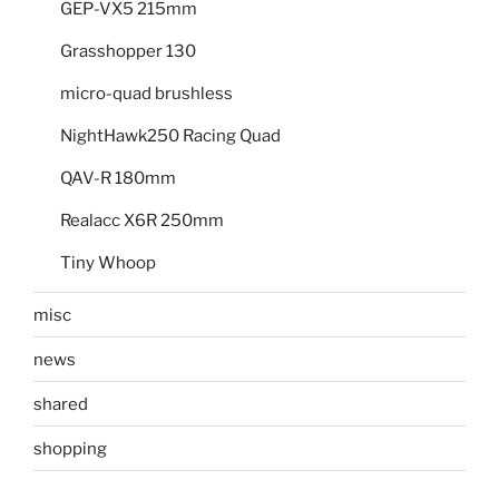
GEP-VX5 215mm
Grasshopper 130
micro-quad brushless
NightHawk250 Racing Quad
QAV-R 180mm
Realacc X6R 250mm
Tiny Whoop
misc
news
shared
shopping