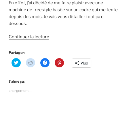
En effet, j’ai décidé de me faire plaisir avec une
machine de freestyle basée sur un cadre qui me tente
depuis des mois. Je vais vous détailler tout ça ci-
dessous.
de
Continuer la lecture
« Noël
2017
Partager :
:
C
C
C
C
Plus
mon
l
l
l
l
i
i
i
i
montage
q
q
q
q
u
u
u
u
5
e
e
e
e
J’aime ça :
z
z
z
z
pouces
p
p
p
p
chargement…
o
o
o
o
de
u
u
u
u
noël »
r
r
r
r
p
p
p
p
a
a
a
a
r
r
r
r
t
t
t
t
a
a
a
a
g
g
g
g
e
e
e
e