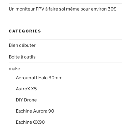
ê
t
n
e
t
r
ê
n
Un moniteur FPV à faire soi même pour environ 30€
r
e
t
ê
e
)
r
t
)
e
r
)
e
)
CATÉGORIES
Bien débuter
Boite à outils
make
Aeroxcraft Halo 90mm
AstroX X5
DIY Drone
Eachine Aurora 90
Eachine QX90