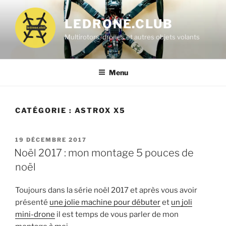
Aller
au
LEDRONE.CLUB
contenu
Multirotors, drones et autres objets volants
principal
Menu
CATÉGORIE :
ASTROX X5
PUBLIÉ
19 DÉCEMBRE 2017
LE
Noël 2017 : mon montage 5 pouces de
noël
Toujours dans la série noël 2017 et après vous avoir
présenté
une jolie machine pour débuter
et
un joli
mini-drone
il est temps de vous parler de mon