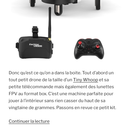
t
r
ê
n
r
e
t
ê
e
)
r
t
)
e
r
)
e
)
Donc qu’est ce qu’on a dans la boite. Tout d’abord un
tout petit drone de la taille d’un
Tiny Whoop
et sa
petite télécommande mais également des lunettes
FPV au format box. C’est une machine parfaite pour
jouer à l’intérieur sans rien casser du haut de sa
vingtaine de grammes. Passons en revue ce petit kit.
de
Continuer la lecture
« Noël