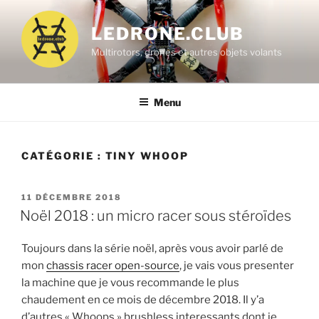
Aller
au
LEDRONE.CLUB
contenu
Multirotors, drones et autres objets volants
principal
Menu
CATÉGORIE :
TINY WHOOP
PUBLIÉ
11 DÉCEMBRE 2018
LE
Noël 2018 : un micro racer sous stéroïdes
Toujours dans la série noël, après vous avoir parlé de
mon
chassis racer open-source
, je vais vous presenter
la machine que je vous recommande le plus
chaudement en ce mois de décembre 2018. Il y’a
d’autres « Whoops » brushless interessants dont je