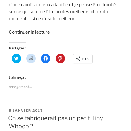
)
e
d’une caméra mieux adaptée et je pense être tombé
)
sur ce qui semble être un des meilleurs choix du
moment … si ce n’est le meilleur.
de
Continuer la lecture
« CM275T
:
Partager :
La
C
C
C
C
Plus
meilleure
l
l
l
l
i
i
i
i
caméra
q
q
q
q
u
u
u
u
pour
e
e
e
e
J’aime ça :
z
z
z
z
un
p
p
p
p
chargement…
o
o
o
o
Tiny
u
u
u
u
Whoop
r
r
r
r
p
p
p
p
? »
a
a
a
a
r
r
r
r
PUBLIÉ
t
t
t
t
5 JANVIER 2017
a
a
a
a
LE
On se fabriquerait pas un petit Tiny
g
g
g
g
e
e
e
e
Whoop ?
r
r
r
r
s
s
s
s