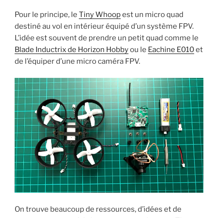
u
u
u
u
r
r
r
r
Pour le principe, le
Tiny Whoop
est un micro quad
T
R
F
P
w
e
a
i
destiné au vol en intérieur équipé d’un système FPV.
i
d
c
n
t
d
e
t
L’idée est souvent de prendre un petit quad comme le
t
i
b
e
e
t
o
r
Blade Inductrix de Horizon Hobby
ou le
Eachine E010
et
r
(
o
e
de l’équiper d’une micro caméra FPV.
(
o
k
s
o
u
(
t
u
v
o
(
v
r
u
o
r
e
v
u
e
d
r
v
d
a
e
r
a
n
d
e
n
s
a
d
s
u
n
a
u
n
s
n
n
e
u
s
e
n
n
u
n
o
e
n
o
u
n
e
u
v
o
n
v
e
u
o
e
l
v
u
l
l
e
v
l
e
l
e
e
f
l
l
f
e
e
l
e
n
f
e
n
ê
e
f
On trouve beaucoup de ressources, d’idées et de
ê
t
n
e