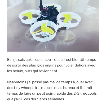
i
d
c
n
t
d
e
t
t
i
b
e
e
t
o
r
r
(
o
e
(
o
k
s
o
u
(
t
u
v
o
(
v
r
u
o
r
e
v
u
e
d
r
v
d
a
e
r
a
n
d
e
n
s
a
d
s
u
n
a
u
n
s
n
n
e
u
s
e
n
n
u
n
o
e
n
o
u
n
e
Bon je sais qu’on est en avril et qu’il est bientôt temps
u
v
o
n
v
e
u
o
de sortir des plus gros engins pour voler dehors avec
e
l
v
u
les beaux jours qui reviennent.
l
l
e
v
l
e
l
e
e
f
l
l
f
e
e
l
Néanmoins j’ai passé pas mal de temps à jouer avec
e
n
f
e
n
ê
e
f
des tiny whoops à la maison et au bureau et il serait
ê
t
n
e
t
r
ê
n
temps de faire un petit point rapide des 2-3 truc cools
r
e
t
ê
e
)
r
t
que j’ai vu ces dernières semaines.
)
e
r
)
e