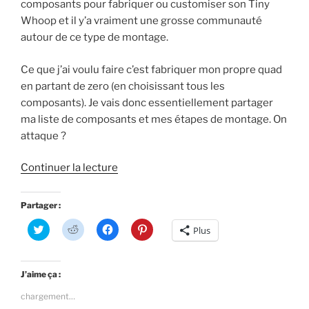
t
r
ê
n
composants pour fabriquer ou customiser son Tiny
r
e
t
ê
e
)
r
t
Whoop et il y’a vraiment une grosse communauté
)
e
r
autour de ce type de montage.
)
e
)
Ce que j’ai voulu faire c’est fabriquer mon propre quad
en partant de zero (en choisissant tous les
composants). Je vais donc essentiellement partager
ma liste de composants et mes étapes de montage. On
attaque ?
de
Continuer la lecture
« On
se
Partager :
fabriquerait
C
C
C
C
Plus
pas
l
l
l
l
i
i
i
i
un
q
q
q
q
u
u
u
u
petit
e
e
e
e
J’aime ça :
z
z
z
z
Tiny
p
p
p
p
chargement…
o
o
o
o
Whoop
u
u
u
u