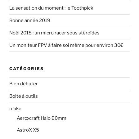
u
v
o
n
v
e
u
o
La sensation du moment : le Toothpick
e
l
v
u
l
l
e
v
l
e
l
e
Bonne année 2019
e
f
l
l
f
e
e
l
e
n
f
e
Noël 2018 : un micro racer sous stéroïdes
n
ê
e
f
ê
t
n
e
t
r
ê
n
Un moniteur FPV à faire soi même pour environ 30€
r
e
t
ê
e
)
r
t
)
e
r
)
e
)
CATÉGORIES
Bien débuter
Boite à outils
make
Aeroxcraft Halo 90mm
AstroX X5