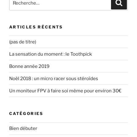
Recher
e
n
n
u
n
o
e
n
pour
o
u
n
e
u
v
o
n
:
v
e
u
o
e
l
v
u
l
l
e
v
ARTICLES RÉCENTS
l
e
l
e
e
f
l
l
f
e
e
l
e
n
f
e
(pas de titre)
n
ê
e
f
ê
t
n
e
t
r
ê
n
La sensation du moment : le Toothpick
r
e
t
ê
e
)
r
t
)
e
r
Bonne année 2019
)
e
)
Noël 2018 : un micro racer sous stéroïdes
Un moniteur FPV à faire soi même pour environ 30€
CATÉGORIES
Bien débuter