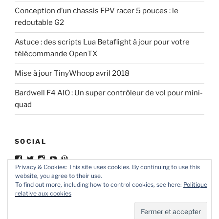
Conception d’un chassis FPV racer 5 pouces : le
redoutable G2
Astuce : des scripts Lua Betaflight à jour pour votre
télécommande OpenTX
Mise à jour TinyWhoop avril 2018
Bardwell F4 AIO : Un super contrôleur de vol pour mini-
quad
SOCIAL
Voir
Voir
Voir
Voir
Voir
le
le
le
le
le
Privacy & Cookies: This site uses cookies. By continuing to use this
profil
profil
profil
profil
profil
website, you agree to their use.
de
de
de
de
de
To find out more, including how to control cookies, see here:
Politique
ledrone.club
ledroneclub
ledrone.club
apTPmZgBj52TmWORFjEoqg
ledroneclub
relative aux cookies
sur
sur
sur
sur
sur
Facebook
Twitter
Instagram
YouTube
WordPress.org
Fièrement propulsé par WordPress