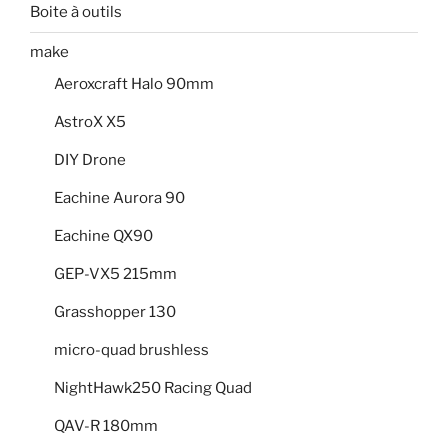
Boite à outils
make
Aeroxcraft Halo 90mm
AstroX X5
DIY Drone
Eachine Aurora 90
Eachine QX90
GEP-VX5 215mm
Grasshopper 130
micro-quad brushless
NightHawk250 Racing Quad
QAV-R 180mm