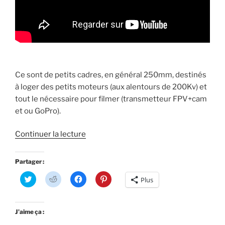
Ce sont de petits cadres, en général 250mm, destinés
à loger des petits moteurs (aux alentours de 200Kv) et
tout le nécessaire pour filmer (transmetteur FPV+cam
et ou GoPro).
de
Continuer la lecture
« DIY
FPV250
Partager :
(construction) »
C
C
C
C
Plus
l
l
l
l
i
i
i
i
q
q
q
q
u
u
u
u
e
e
e
e
J’aime ça :
z
z
z
z
p
p
p
p