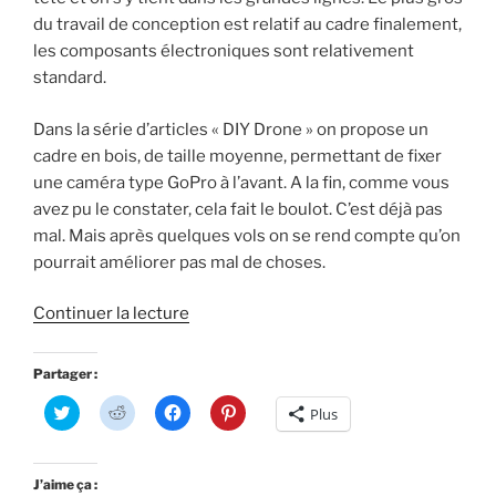
T
R
F
P
w
e
a
i
du travail de conception est relatif au cadre finalement,
i
d
c
n
les composants électroniques sont relativement
t
d
e
t
t
i
b
e
standard.
e
t
o
r
r
(
o
e
(
o
k
s
o
u
(
t
Dans la série d’articles « DIY Drone » on propose un
u
v
o
(
v
r
u
o
cadre en bois, de taille moyenne, permettant de fixer
r
e
v
u
e
d
r
v
une caméra type GoPro à l’avant. A la fin, comme vous
d
a
e
r
avez pu le constater, cela fait le boulot. C’est déjà pas
a
n
d
e
n
s
a
d
mal. Mais après quelques vols on se rend compte qu’on
s
u
n
a
u
n
s
n
pourrait améliorer pas mal de choses.
n
e
u
s
e
n
n
u
n
o
e
n
o
u
n
e
de
Continuer la lecture
u
v
o
n
« DIY
v
e
u
o
e
l
v
u
Drone
l
l
e
v
Partager :
l
e
l
e
–
e
f
l
l
C
C
C
C
f
e
e
l
Plus
(extra)
l
l
l
l
e
n
f
e
i
i
i
i
n
ê
e
f
Retour
q
q
q
q
ê
t
n
e
u
u
u
u
t
r
ê
n
d’expérience »
e
e
e
e
r
e
t
ê
J’aime ça :
z
z
z
z