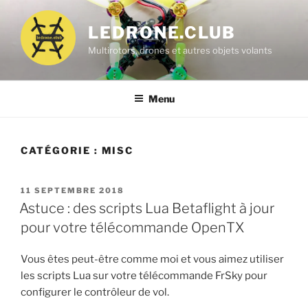
Aller
au
LEDRONE.CLUB
contenu
Multirotors, drones et autres objets volants
principal
Menu
CATÉGORIE :
MISC
PUBLIÉ
11 SEPTEMBRE 2018
LE
Astuce : des scripts Lua Betaflight à jour
pour votre télécommande OpenTX
Vous êtes peut-être comme moi et vous aimez utiliser
les scripts Lua sur votre télécommande FrSky pour
configurer le contrôleur de vol.