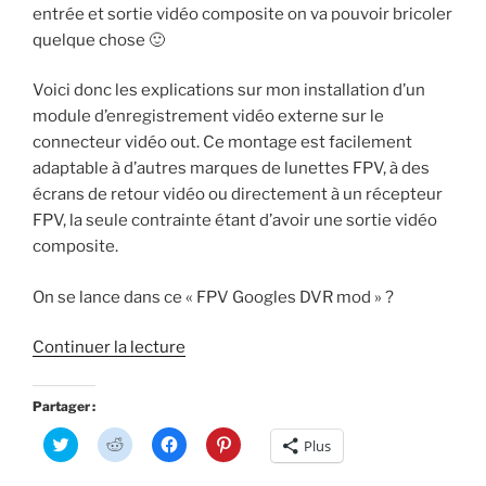
)
entrée et sortie vidéo composite on va pouvoir bricoler
quelque chose 🙂
Voici donc les explications sur mon installation d’un
module d’enregistrement vidéo externe sur le
connecteur vidéo out. Ce montage est facilement
adaptable à d’autres marques de lunettes FPV, à des
écrans de retour vidéo ou directement à un récepteur
FPV, la seule contrainte étant d’avoir une sortie vidéo
composite.
On se lance dans ce « FPV Googles DVR mod » ?
de
Continuer la lecture
« Ajouter
un
Partager :
enregistreur
C
C
C
C
Plus
vidéo
l
l
l
l
i
i
i
i
sur
q
q
q
q