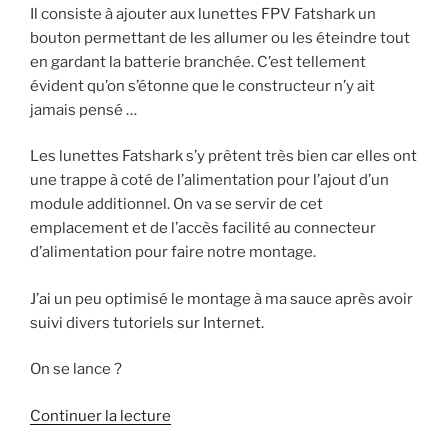
n
ê
e
f
Il consiste à ajouter aux lunettes FPV Fatshark un
ê
t
n
e
t
r
ê
n
bouton permettant de les allumer ou les éteindre tout
r
e
t
ê
e
)
r
t
en gardant la batterie branchée. C’est tellement
)
e
r
)
e
évident qu’on s’étonne que le constructeur n’y ait
)
jamais pensé …
Les lunettes Fatshark s’y prêtent très bien car elles ont
une trappe à coté de l’alimentation pour l’ajout d’un
module additionnel. On va se servir de cet
emplacement et de l’accès facilité au connecteur
d’alimentation pour faire notre montage.
J’ai un peu optimisé le montage à ma sauce après avoir
suivi divers tutoriels sur Internet.
On se lance ?
de
Continuer la lecture
« Ajouter