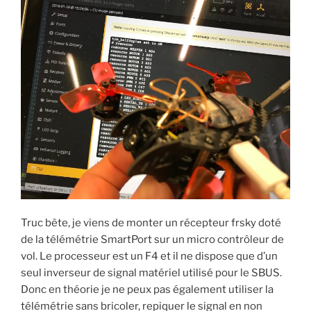
u
n
s
n
n
e
u
s
e
n
n
u
n
o
e
n
o
u
n
e
u
v
o
n
v
e
u
o
e
l
v
u
l
l
e
v
l
e
l
e
e
f
l
l
f
e
e
l
e
n
f
e
n
ê
e
f
ê
t
n
e
t
r
ê
n
r
e
t
ê
e
)
r
t
)
e
r
)
e
)
Truc bête, je viens de monter un récepteur frsky doté
de la télémétrie SmartPort sur un micro contrôleur de
vol. Le processeur est un F4 et il ne dispose que d’un
seul inverseur de signal matériel utilisé pour le SBUS.
Donc en théorie je ne peux pas également utiliser la
télémétrie sans bricoler, repiquer le signal en non