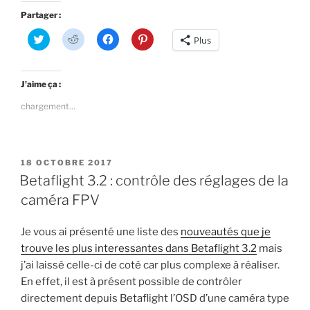
un
Partager :
bouton
C
C
C
C
Plus
on/off
l
l
l
l
i
i
i
i
sur
q
q
q
q
u
u
u
u
des
e
e
e
e
J’aime ça :
z
z
z
z
lunettes
p
p
p
p
chargement…
o
o
o
o
FPV
u
u
u
u
Fatshark »
r
r
r
r
p
p
p
p
a
a
a
a
r
r
r
r
PUBLIÉ
t
t
t
t
18 OCTOBRE 2017
a
a
a
a
LE
Betaflight 3.2 : contrôle des réglages de la
g
g
g
g
e
e
e
e
caméra FPV
r
r
r
r
s
s
s
s
u
u
u
u
r
r
r
r
Je vous ai présenté une liste des
nouveautés que je
T
R
F
P
w
e
a
i
trouve les plus interessantes dans Betaflight 3.2
mais
i
d
c
n
t
d
e
t
j’ai laissé celle-ci de coté car plus complexe à réaliser.
t
i
b
e
e
t
o
r
En effet, il est à présent possible de contrôler
r
(
o
e
directement depuis Betaflight l’OSD d’une caméra type
(
o
k
s
o
u
(
t