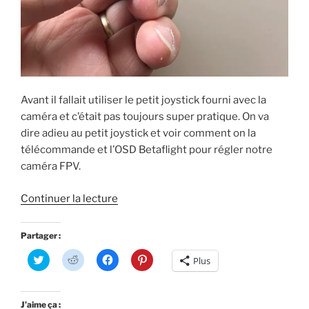
Avant il fallait utiliser le petit joystick fourni avec la
caméra et c’était pas toujours super pratique. On va
dire adieu au petit joystick et voir comment on la
télécommande et l’OSD Betaflight pour régler notre
caméra FPV.
de
Continuer la lecture
« Betaflight
3.2
Partager :
:
C
C
C
C
Plus
contrôle
l
l
l
l
i
i
i
i
des
q
q
q
q
u
u
u
u
réglages
e
e
e
e
J’aime ça :