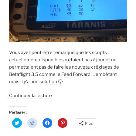
u
v
o
n
v
e
u
o
e
l
v
u
l
l
e
v
l
e
l
e
e
f
l
l
f
e
e
l
e
n
f
e
n
ê
e
f
ê
t
n
e
t
r
ê
n
r
e
t
ê
e
)
r
t
)
e
r
Vous avez peut-être remarqué que les scripts
)
e
)
actuellement disponibles n’étaient pas à jour et ne
permettaient pas de faire les nouveaux réglages de
Betaflight 3.5 comme le Feed Forward … embêtant
mais il y’a une solution 🙂
de
Continuer la lecture
« Astuce
:
Partager :
des
C
C
C
C
Plus
scripts
l
l
l
l
i
i
i
i
Lua
q
q
q
q