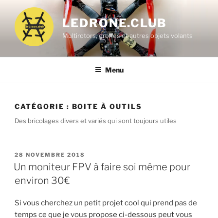
Aller
au
LEDRONE.CLUB
contenu
Multirotors, drones et autres objets volants
principal
Menu
CATÉGORIE :
BOITE À OUTILS
Des bricolages divers et variés qui sont toujours utiles
PUBLIÉ
28 NOVEMBRE 2018
LE
Un moniteur FPV à faire soi même pour
environ 30€
Si vous cherchez un petit projet cool qui prend pas de
temps ce que je vous propose ci-dessous peut vous