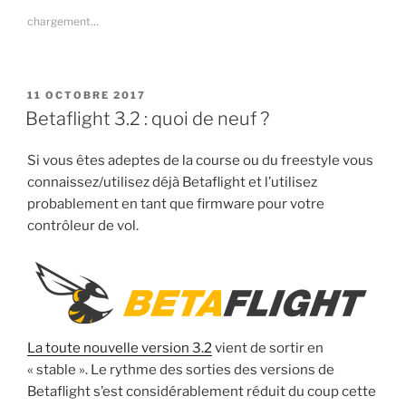
z
z
z
z
les
p
p
p
p
chargement…
o
o
o
o
lunettes
u
u
u
u
FPV »
r
r
r
r
p
p
p
p
a
a
a
a
r
r
r
r
PUBLIÉ
t
t
t
t
11 OCTOBRE 2017
a
a
a
a
LE
Betaflight 3.2 : quoi de neuf ?
g
g
g
g
e
e
e
e
r
r
r
r
s
s
s
s
Si vous êtes adeptes de la course ou du freestyle vous
u
u
u
u
r
r
r
r
connaissez/utilisez déjà Betaflight et l’utilisez
T
R
F
P
w
e
a
i
probablement en tant que firmware pour votre
i
d
c
n
contrôleur de vol.
t
d
e
t
t
i
b
e
e
t
o
r
r
(
o
e
(
o
k
s
o
u
(
t
u
v
o
(
v
r
u
o
r
e
v
u
e
d
r
v
d
a
e
r
La toute nouvelle version 3.2
vient de sortir en
a
n
d
e
n
s
a
d
« stable ». Le rythme des sorties des versions de
s
u
n
a
u
n
s
n
Betaflight s’est considérablement réduit du coup cette
n
e
u
s