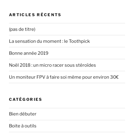
u
v
o
n
:
v
e
u
o
e
l
v
u
l
l
e
v
ARTICLES RÉCENTS
l
e
l
e
e
f
l
l
f
e
e
l
e
n
f
e
(pas de titre)
n
ê
e
f
ê
t
n
e
t
r
ê
n
La sensation du moment : le Toothpick
r
e
t
ê
e
)
r
t
)
e
r
Bonne année 2019
)
e
)
Noël 2018 : un micro racer sous stéroïdes
Un moniteur FPV à faire soi même pour environ 30€
CATÉGORIES
Bien débuter
Boite à outils