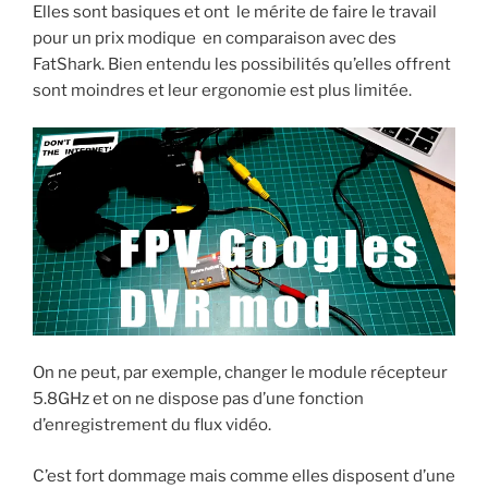
t
d
e
t
Elles sont basiques et ont le mérite de faire le travail
t
i
b
e
e
t
o
r
pour un prix modique en comparaison avec des
r
(
o
e
FatShark. Bien entendu les possibilités qu’elles offrent
(
o
k
s
o
u
(
t
sont moindres et leur ergonomie est plus limitée.
u
v
o
(
v
r
u
o
r
e
v
u
e
d
r
v
d
a
e
r
a
n
d
e
n
s
a
d
s
u
n
a
u
n
s
n
n
e
u
s
e
n
n
u
n
o
e
n
o
u
n
e
u
v
o
n
v
e
u
o
e
l
v
u
l
l
e
v
l
e
l
e
e
f
l
l
f
e
e
l
On ne peut, par exemple, changer le module récepteur
e
n
f
e
n
ê
e
f
5.8GHz et on ne dispose pas d’une fonction
ê
t
n
e
t
r
ê
n
d’enregistrement du flux vidéo.
r
e
t
ê
e
)
r
t
)
e
r
)
e
C’est fort dommage mais comme elles disposent d’une