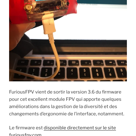
e
f
l
l
f
e
e
l
e
n
f
e
n
ê
e
f
ê
t
n
e
t
r
ê
n
r
e
t
ê
e
)
r
t
)
e
r
)
e
)
FuriousFPV vient de sortir la version 3.6 du firmware
pour cet excellent module FPV qui apporte quelques
améliorations dans la gestion de la diversité et des
changements d’ergonomie de l’interface, notamment.
Le firmware est
disponible directement sur le site
furiousfpv.com.