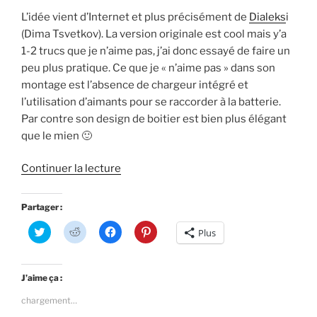
L’idée vient d’Internet et plus précisément de
Dialeks
i
(Dima Tsvetkov). La version originale est cool mais y’a
1-2 trucs que je n’aime pas, j’ai donc essayé de faire un
peu plus pratique. Ce que je « n’aime pas » dans son
montage est l’absence de chargeur intégré et
l’utilisation d’aimants pour se raccorder à la batterie.
Par contre son design de boitier est bien plus élégant
que le mien 🙂
de
Continuer la lecture
« Un
moniteur
Partager :
FPV
C
C
C
C
Plus
à
l
l
l
l
i
i
i
i
faire
q
q
q
q
u
u
u
u
soi
e
e
e
e
J’aime ça :
z
z
z
z
même
p
p
p
p
chargement…
o
o
o
o
pour
u
u
u
u