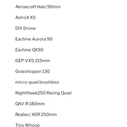
Aeroxcraft Halo 90mm
AstroX X5
DIY Drone
Eachine Aurora 90
Eachine QX90
GEP-VX5 215mm
Grasshopper 130
micro-quad brushless
NightHawk250 Racing Quad
QAV-R 180mm
Realacc X6R 250mm
Tiny Whoop