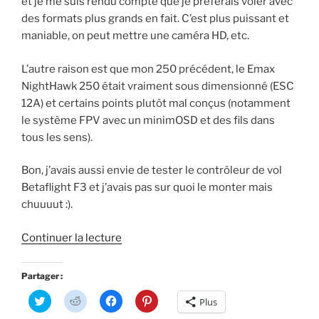
et je me suis rendu compte que je préférais voler avec
des formats plus grands en fait. C’est plus puissant et
maniable, on peut mettre une caméra HD, etc.
L’autre raison est que mon 250 précédent, le Emax
NightHawk 250 était vraiment sous dimensionné (ESC
12A) et certains points plutôt mal conçus (notamment
le système FPV avec un minimOSD et des fils dans
tous les sens).
Bon, j’avais aussi envie de tester le contrôleur de vol
Betaflight F3 et j’avais pas sur quoi le monter mais
chuuuut :).
de
Continuer la lecture
« Realacc
X6R
Partager :
250mm
C
C
C
C
Plus
:
l
l
l
l
i
i
i
i