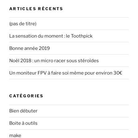
n
s
a
d
s
u
n
a
ARTICLES RÉCENTS
u
n
s
n
n
e
u
s
e
n
n
u
n
o
e
n
(pas de titre)
o
u
n
e
u
v
o
n
v
e
u
o
La sensation du moment : le Toothpick
e
l
v
u
l
l
e
v
l
e
l
e
Bonne année 2019
e
f
l
l
f
e
e
l
e
n
f
e
Noël 2018 : un micro racer sous stéroïdes
n
ê
e
f
ê
t
n
e
t
r
ê
n
Un moniteur FPV à faire soi même pour environ 30€
r
e
t
ê
e
)
r
t
)
e
r
)
e
)
CATÉGORIES
Bien débuter
Boite à outils
make