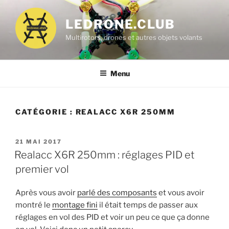
Aller
au
LEDRONE.CLUB
contenu
Multirotors, drones et autres objets volants
principal
Menu
CATÉGORIE :
REALACC X6R 250MM
PUBLIÉ
21 MAI 2017
LE
Realacc X6R 250mm : réglages PID et
premier vol
Après vous avoir
parlé des composants
et vous avoir
montré le
montage fini
il était temps de passer aux
réglages en vol des PID et voir un peu ce que ça donne