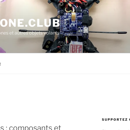
ONE.CLUB
ones et autres objets volants
t
SUPPORTEZ 
s : composants et