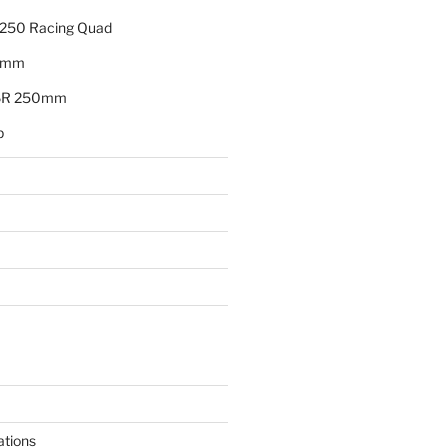
250 Racing Quad
0mm
X6R 250mm
p
ations