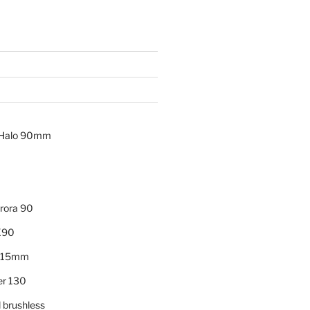
t Halo 90mm
rora 90
X90
215mm
er 130
 brushless