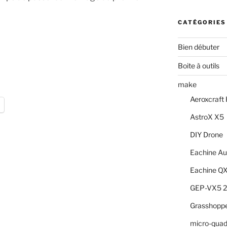
CATÉGORIES
Bien débuter
Boite à outils
make
Aeroxcraf
AstroX X5
s
DIY Drone
Eachine Au
Eachine Q
GEP-VX5 
Grasshopp
micro-quad