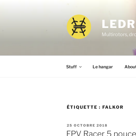
Aller
au
contenu
LEDR
principal
Multirotors, dr
Stuff
Le hangar
Abou
ÉTIQUETTE :
FALKOR
PUBLIÉ
25 OCTOBRE 2018
LE
FPV Racer 5 pouce