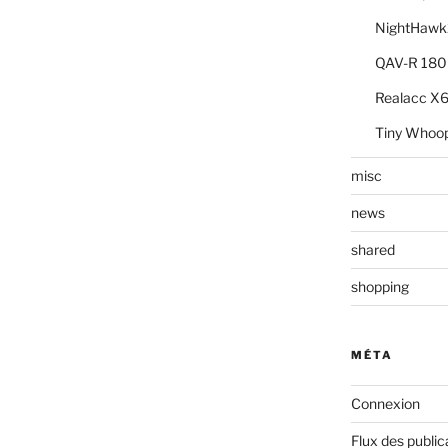
NightHawk
QAV-R 18
Realacc 
Tiny Whoo
misc
news
shared
shopping
MÉTA
Connexion
Flux des public