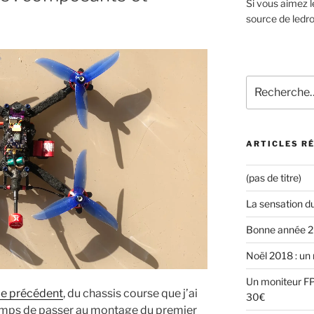
Si vous aimez l
source de ledro
Recherche
pour
:
ARTICLES R
(pas de titre)
La sensation d
Bonne année 
Noël 2018 : un 
Un moniteur FP
cle précédent
, du chassis course que j’ai
30€
 temps de passer au montage du premier