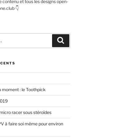
e contenu et tous les designs open-
ne.club 👇
Recherche
ÉCENTS
u moment : le Toothpick
2019
micro racer sous stéroïdes
V à faire soi même pour environ