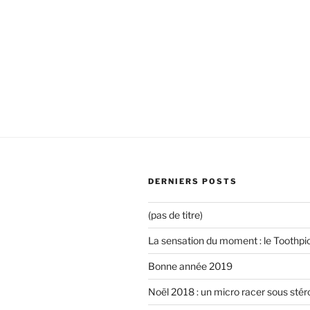
t
r
ê
n
r
e
t
ê
e
)
r
t
)
e
r
)
e
)
DERNIERS POSTS
(pas de titre)
La sensation du moment : le Toothpi
Bonne année 2019
Noël 2018 : un micro racer sous stér