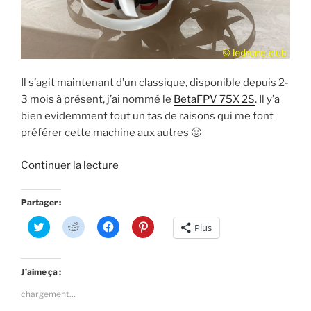
n
ê
e
f
ê
t
n
e
t
r
ê
n
r
e
t
ê
e
)
r
t
)
e
r
)
e
)
Il s’agit maintenant d’un classique, disponible depuis 2-
3 mois à présent, j’ai nommé le
BetaFPV 75X 2S
. Il y’a
bien evidemment tout un tas de raisons qui me font
préférer cette machine aux autres 🙂
de
Continuer la lecture
« Noël
2018
Partager :
:
C
C
C
C
Plus
un
l
l
l
l
i
i
i
i
micro
q
q
q
q
u
u
u
u
racer
e
e
e
e
J’aime ça :
z
z
z
z
sous
p
p
p
p
chargement…
o
o
o
o
stéroïdes »
u
u
u
u