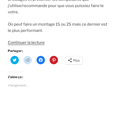
j’utilise/recommande pour que vous puissiez faire le
votre.
On peut faire un montage 1S ou 2S mais ce dernier est
le plus performant.
de
Continuer la lecture
« La
Partager :
sensation
C
C
C
C
Plus
du
l
l
l
l
i
i
i
i
moment
q
q
q
q
u
u
u
u
:
e
e
e
e
J’aime ça :
z
z
z
z
le
p
p
p
p
chargement…
Toothpick »
o
o
o
o
u
u
u
u
r
r
r
r
p
p
p
p
a
a
a
a
r
r
r
r
t
t
t
t
a
a
a
a
g
g
g
g