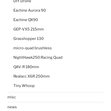
DIY Drone
Eachine Aurora 90
Eachine QX90
GEP-VX5 215mm
Grasshopper 130
micro-quad brushless
NightHawk250 Racing Quad
QAV-R 180mm
Realacc X6R 250mm
Tiny Whoop
misc
news