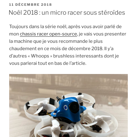
e
e
e
e
r
r
r
r
PUBLIÉ
11 DÉCEMBRE 2018
s
s
s
s
LE
Noël 2018 : un micro racer sous stéroïdes
u
u
u
u
r
r
r
r
T
R
F
P
w
e
a
i
Toujours dans la série noël, après vous avoir parlé de
i
d
c
n
t
d
e
t
mon
chassis racer open-source
, je vais vous presenter
t
i
b
e
e
t
o
r
la machine que je vous recommande le plus
r
(
o
e
(
o
k
s
chaudement en ce mois de décembre 2018. Il y’a
o
u
(
t
u
v
o
(
d’autres « Whoops » brushless interessants dont je
v
r
u
o
vous parlerai tout en bas de l’article.
r
e
v
u
e
d
r
v
d
a
e
r
a
n
d
e
n
s
a
d
s
u
n
a
u
n
s
n
n
e
u
s
e
n
n
u
n
o
e
n
o
u
n
e
u
v
o
n
v
e
u
o
e
l
v
u
l
l
e
v
l
e
l
e
e
f
l
l
f
e
e
l
e
n
f
e