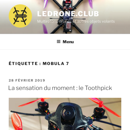
Aller
au
LEDRONE.CLUB
contenu
Multirotors, drones et autres objets volants
principal
Menu
ÉTIQUETTE :
MOBULA 7
PUBLIÉ
28 FÉVRIER 2019
LE
La sensation du moment : le Toothpick