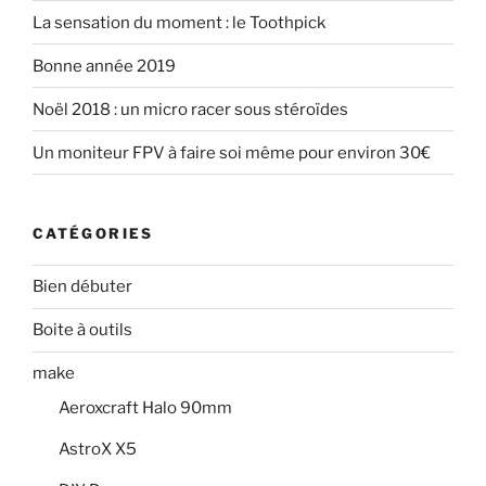
u
v
o
n
v
e
u
o
La sensation du moment : le Toothpick
e
l
v
u
l
l
e
v
l
e
l
e
Bonne année 2019
e
f
l
l
f
e
e
l
e
n
f
e
Noël 2018 : un micro racer sous stéroïdes
n
ê
e
f
ê
t
n
e
t
r
ê
n
Un moniteur FPV à faire soi même pour environ 30€
r
e
t
ê
e
)
r
t
)
e
r
)
e
)
CATÉGORIES
Bien débuter
Boite à outils
make
Aeroxcraft Halo 90mm
AstroX X5