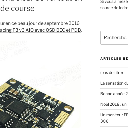
Si vous aimez l
 de course
source de ledro
leur en ce beau jour de septembre 2016
acing F3 v3 AIO avec OSD BEC et PDB
.
Recherche
pour
:
ARTICLES R
(pas de titre)
La sensation d
Bonne année 
Noël 2018 : un 
Un moniteur FP
30€