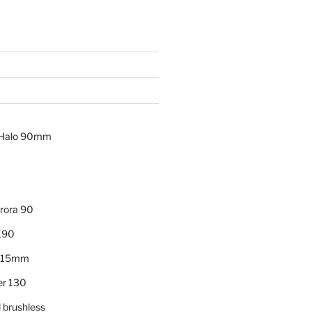
t Halo 90mm
rora 90
X90
215mm
er 130
 brushless