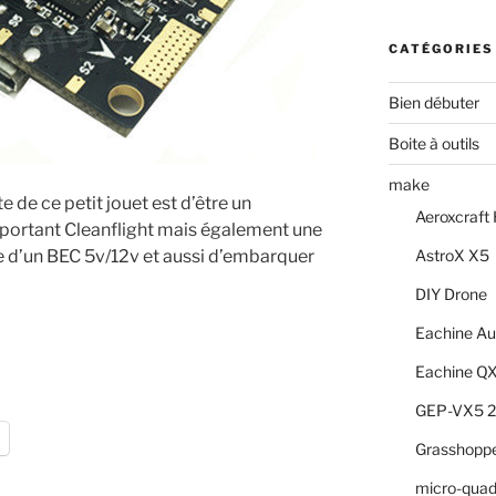
CATÉGORIES
Bien débuter
Boite à outils
make
e de ce petit jouet est d’être un
Aeroxcraf
ortant Cleanflight mais également une
e d’un BEC 5v/12v et aussi d’embarquer
AstroX X5
DIY Drone
Eachine Au
Eachine Q
GEP-VX5 
Grasshopp
micro-quad