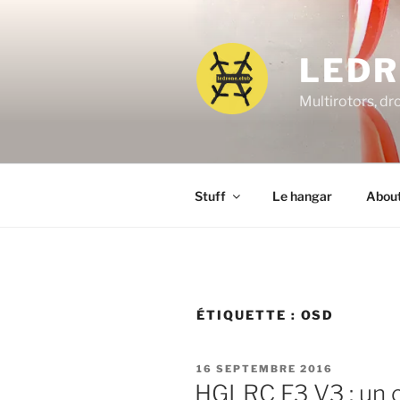
Aller
au
contenu
LEDR
principal
Multirotors, dr
Stuff
Le hangar
Abou
ÉTIQUETTE :
OSD
PUBLIÉ
16 SEPTEMBRE 2016
LE
HGLRC F3 V3 : un c