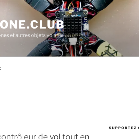
ONE.CLUB
ones et autres objets volants
t
SUPPORTEZ 
ontrôleur de vol tout en