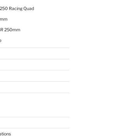
250 Racing Quad
0mm
X6R 250mm
p
ations