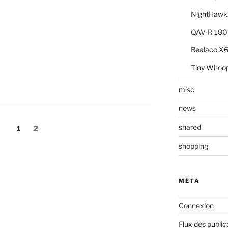
NightHawk
QAV-R 18
Realacc 
Tiny Whoo
misc
news
shared
Page
Page
1
2
shopping
MÉTA
Connexion
Flux des public