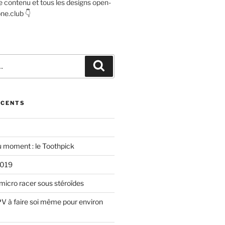
e contenu et tous les designs open-
ne.club 👇
Recherche
ÉCENTS
u moment : le Toothpick
2019
micro racer sous stéroïdes
V à faire soi même pour environ