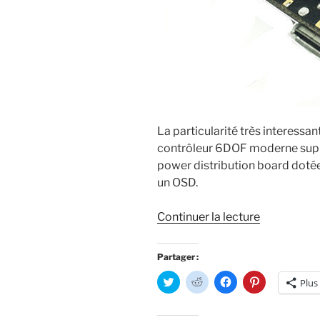
La particularité très interessant
contrôleur 6DOF moderne supp
power distribution board doté
un OSD.
de
Continuer la lecture
« HGLRC
F3
Partager :
V3
C
C
C
C
Plus
:
l
l
l
l
i
i
i
i
un
q
q
q
q
u
u
u
u
contrôleur