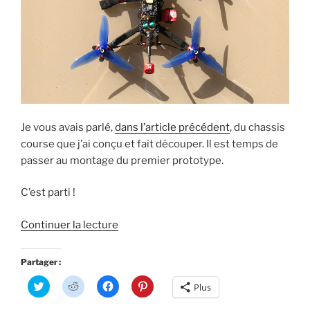
Je vous avais parlé,
dans l’article précédent
, du chassis
course que j’ai conçu et fait découper. Il est temps de
passer au montage du premier prototype.
C’est parti !
de
Continuer la lecture
« FPV
Racer
Partager :
5
C
C
C
C
Plus
pouces
l
l
l
l
i
i
i
i
: