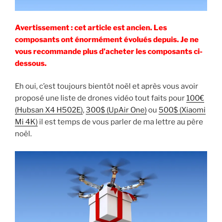
s
u
n
a
u
n
s
n
n
e
u
s
e
n
n
u
Avertissement : cet article est ancien. Les
n
o
e
n
o
u
n
e
composants ont énormément évolués depuis. Je ne
u
v
o
n
v
e
u
o
vous recommande plus d’acheter les composants ci-
e
l
v
u
l
l
e
v
dessous.
l
e
l
e
e
f
l
l
f
e
e
l
Eh oui, c’est toujours bientôt noël et après vous avoir
e
n
f
e
n
ê
e
f
proposé une liste de drones vidéo tout faits pour
100€
ê
t
n
e
t
r
ê
n
(Hubsan X4 H502E)
,
300$ (UpAir One)
ou
500$ (Xiaomi
r
e
t
ê
e
)
r
t
Mi 4K)
il est temps de vous parler de ma lettre au père
)
e
r
)
e
noël.
)