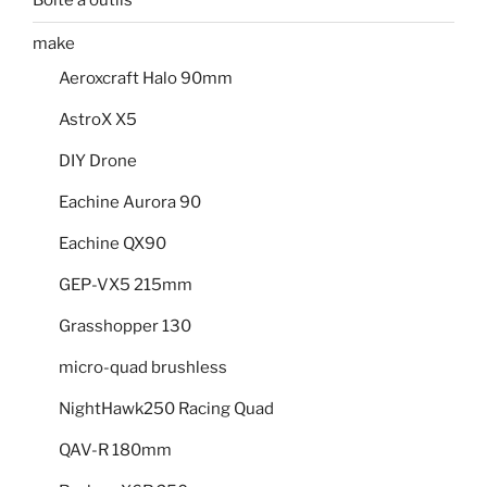
Boite à outils
make
Aeroxcraft Halo 90mm
AstroX X5
DIY Drone
Eachine Aurora 90
Eachine QX90
GEP-VX5 215mm
Grasshopper 130
micro-quad brushless
NightHawk250 Racing Quad
QAV-R 180mm