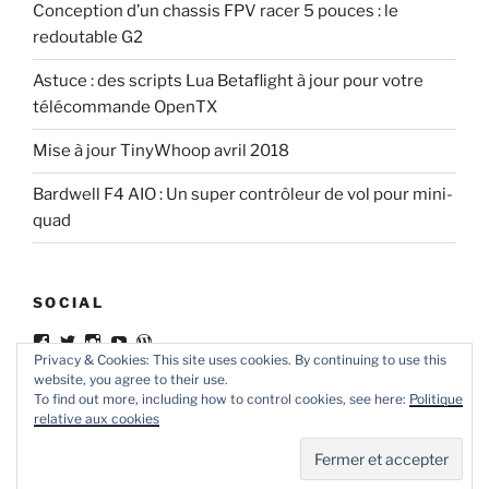
Conception d’un chassis FPV racer 5 pouces : le
redoutable G2
Astuce : des scripts Lua Betaflight à jour pour votre
télécommande OpenTX
Mise à jour TinyWhoop avril 2018
Bardwell F4 AIO : Un super contrôleur de vol pour mini-
quad
SOCIAL
Voir
Voir
Voir
Voir
Voir
le
le
le
le
le
Privacy & Cookies: This site uses cookies. By continuing to use this
profil
profil
profil
profil
profil
website, you agree to their use.
de
de
de
de
de
To find out more, including how to control cookies, see here:
Politique
ledrone.club
ledroneclub
ledrone.club
apTPmZgBj52TmWORFjEoqg
ledroneclub
relative aux cookies
sur
sur
sur
sur
sur
Facebook
Twitter
Instagram
YouTube
WordPress.org
Fièrement propulsé par WordPress