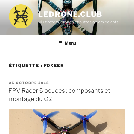
Aller
au
LEDRONE.CLUB
contenu
Multirotors, drones et autres objets volants
principal
Menu
ÉTIQUETTE :
FOXEER
PUBLIÉ
25 OCTOBRE 2018
LE
FPV Racer 5 pouces : composants et
montage du G2