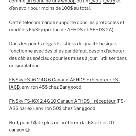
comme
un clone de tiny whoop
ou un
QX90
,
QX95
et
d’en avoir pour moins de 100$ au total.
Cette télécommande supporte donc les protocoles et
modèles FlySky (protocole AFHDS et AFHDS 2A).
Dans les points négatifs : sticks de qualité basique,
fonctionne avec des piles par défaut, besoin d’acheter
des câbles spéciaux pour les mises à jour, l’utiliser dans
un simulateur.
FlySky FS-i6 2.4G 6 Canaux AFHDS + récepteur FS-
iA6B
, environ 45$ chez Banggood
FlySky FS-i6X 2.4G 10 Canaux AFHDS + récepteur
(FS-
A8S par ex), environ 50$ chez Banggood
Bref, pour 5$ de plus on préférera la i6X et ses 10
canaux 😉