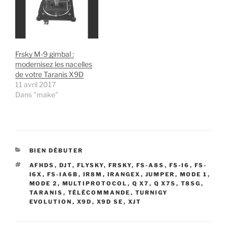
u
v
o
n
euros vous pourrez
n'étaient pas à jour et ne
v
e
u
o
e
l
v
u
utiliser…
permettaient pas de faire
l
l
e
v
les nouveaux réglages de
l
e
l
e
e
f
l
l
Betaflight 3.5 comme le
f
e
e
l
Feed…
e
n
f
e
n
ê
e
f
Frsky M-9 gimbal :
ê
t
n
e
modernisez les nacelles
t
r
ê
n
r
e
t
ê
de votre Taranis X9D
e
)
r
t
11 avril 2017
)
e
r
)
e
Dans "make"
)
CATÉGORIES
BIEN DÉBUTER
ÉTIQUETTES
AFHDS
,
DJT
,
FLYSKY
,
FRSKY
,
FS-A8S
,
FS-I6
,
FS-
I6X
,
FS-IA6B
,
IR8M
,
IRANGEX
,
JUMPER
,
MODE 1
,
MODE 2
,
MULTIPROTOCOL
,
Q X7
,
Q X7S
,
T8SG
,
TARANIS
,
TÉLÉCOMMANDE
,
TURNIGY
EVOLUTION
,
X9D
,
X9D SE
,
XJT