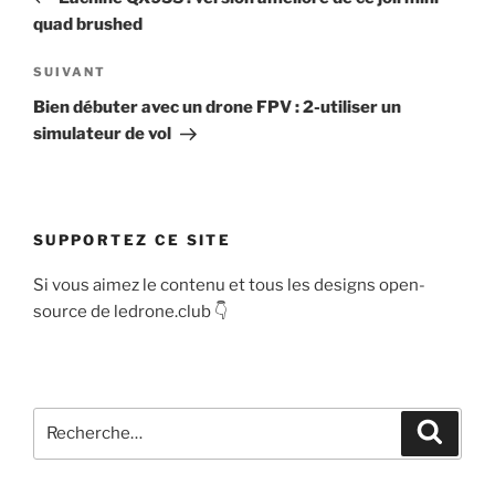
l’article
quad brushed
Article
SUIVANT
suivant
Bien débuter avec un drone FPV : 2-utiliser un
simulateur de vol
SUPPORTEZ CE SITE
Si vous aimez le contenu et tous les designs open-
source de ledrone.club 👇
Recherche
Recher
pour
: