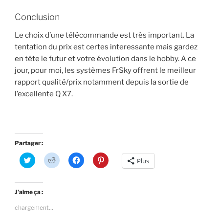
Conclusion
Le choix d’une télécommande est très important. La
tentation du prix est certes interessante mais gardez
en tête le futur et votre évolution dans le hobby. A ce
jour, pour moi, les systèmes FrSky offrent le meilleur
rapport qualité/prix notamment depuis la sortie de
l’excellente Q X7.
Partager :
C
C
C
C
Plus
l
l
l
l
i
i
i
i
q
q
q
q
u
u
u
u
e
e
e
e
J’aime ça :
z
z
z
z
p
p
p
p
chargement…
o
o
o
o
u
u
u
u