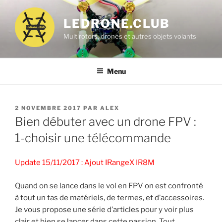
Aller
au
LEDRONE.CLUB
contenu
Multirotors, drones et autres objets volants
principal
Menu
PUBLIÉ
2 NOVEMBRE 2017
PAR
ALEX
LE
Bien débuter avec un drone FPV :
1-choisir une télécommande
Update 15/11/2017 : Ajout IRangeX IR8M
Quand on se lance dans le vol en FPV on est confronté
à tout un tas de matériels, de termes, et d’accessoires.
Je vous propose une série d’articles pour y voir plus
clair et bien se lancer dans cette passion. Tout