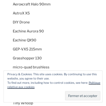
Aeroxcraft Halo 90mm
AstroX X5
DIY Drone
Eachine Aurora 90
Eachine QX90
GEP-VX5 215mm
Grasshopper 130
micro-quad brushless
Privacy & Cookies: This site uses cookies. By continuing to use this
NightHawk250 Racing Quad
website, you agree to their use.
To find out more, including how to control cookies, see here:
Politique
QAV-R 180mm
relative aux cookies
Realacc X6R 250mm
Tiny Whoop