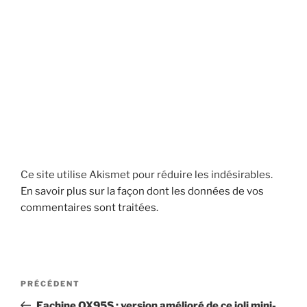
Ce site utilise Akismet pour réduire les indésirables.
En savoir plus sur la façon dont les données de vos
commentaires sont traitées
.
Navigation
Article
PRÉCÉDENT
de
précédent
Eachine QX95S : version amélioré de ce joli mini-