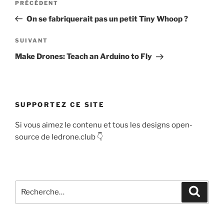
Article
PRÉCÉDENT
de
précédent
On se fabriquerait pas un petit Tiny Whoop ?
l’article
Article
SUIVANT
suivant
Make Drones: Teach an Arduino to Fly
SUPPORTEZ CE SITE
Si vous aimez le contenu et tous les designs open-
source de ledrone.club 👇
Recherche
Recher
pour
: