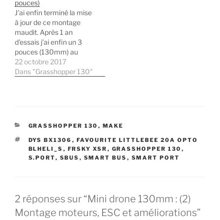
v
e
u
o
pouces)
e
l
v
u
J'ai enfin terminé la mise
l
l
e
v
l
e
l
e
à jour de ce montage
e
f
l
l
maudit. Après 1 an
f
e
e
l
e
n
f
e
d'essais j'ai enfin un 3
n
ê
e
f
pouces (130mm) au
ê
t
n
e
t
r
ê
n
comportement en vol
22 octobre 2017
r
e
t
ê
e
)
r
t
satisfaisant. Plus d'infos
Dans "Grasshopper 130"
)
e
r
et liste du matériel dans
)
e
)
la fiche du grasshopper
130 dans le hangar
CATÉGORIES
GRASSHOPPER 130
,
MAKE
ÉTIQUETTES
DYS BX1306
,
FAVOURITE LITTLEBEE 20A OPTO
BLHELI_S
,
FRSKY XSR
,
GRASSHOPPER 130
,
S.PORT
,
SBUS
,
SMART BUS
,
SMART PORT
2 réponses sur “Mini drone 130mm : (2)
Montage moteurs, ESC et améliorations”