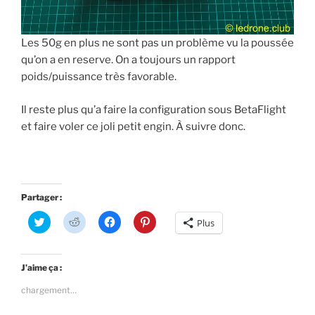
Les 50g en plus ne sont pas un problème vu la poussée
qu’on a en reserve. On a toujours un rapport
poids/puissance très favorable.
Il reste plus qu’a faire la configuration sous BetaFlight
et faire voler ce joli petit engin. À suivre donc.
Partager :
C
C
C
C
Plus
l
l
l
l
i
i
i
i
q
q
q
q
u
u
u
u
e
e
e
e
J’aime ça :
z
z
z
z
p
p
p
p
chargement…
o
o
o
o
u
u
u
u
r
r
r
r