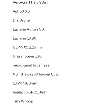
Aeroxcraft Halo 90mm
AstroX X5
DIY Drone
Eachine Aurora 90
Eachine QX90
GEP-VX5 215mm
Grasshopper 130
micro-quad brushless
NightHawk250 Racing Quad
QAV-R 180mm
Realacc X6R 250mm
Tiny Whoop