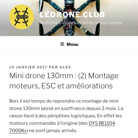
Aller
au
LEDRONE.CLUB
contenu
Multirotors, drones et autres objets volants
principal
Menu
PUBLIÉ
10 JANVIER 2017
PAR
ALEX
LE
Mini drone 130mm : (2) Montage
moteurs, ESC et améliorations
Bon, il est temps de reprendre ce montage de mini
drone 130mm laissé en souffrance depuis 2 mois. La
raison tient à des péripéties logistiques. En effet les
moteurs commandés à l’origine (des
DYS BE1104
7000Kv
) ne sont jamais arrivés.