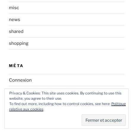
misc
news
shared
shopping
MÉTA
Connexion
Flux des publications
Privacy & Cookies: This site uses cookies. By continuing to use this
website, you agree to their use.
Flux des commentaires
To find out more, including how to control cookies, see here:
Politique
relative aux cookies
Site de WordPress-FR