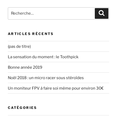
s
u
n
a
u
n
s
n
n
e
u
s
Recherche
Recher
e
n
n
u
n
o
e
n
pour
o
u
n
e
u
v
o
n
:
v
e
u
o
e
l
v
u
l
l
e
v
ARTICLES RÉCENTS
l
e
l
e
e
f
l
l
f
e
e
l
e
n
f
e
(pas de titre)
n
ê
e
f
ê
t
n
e
t
r
ê
n
La sensation du moment : le Toothpick
r
e
t
ê
e
)
r
t
)
e
r
Bonne année 2019
)
e
)
Noël 2018 : un micro racer sous stéroïdes
Un moniteur FPV à faire soi même pour environ 30€
CATÉGORIES