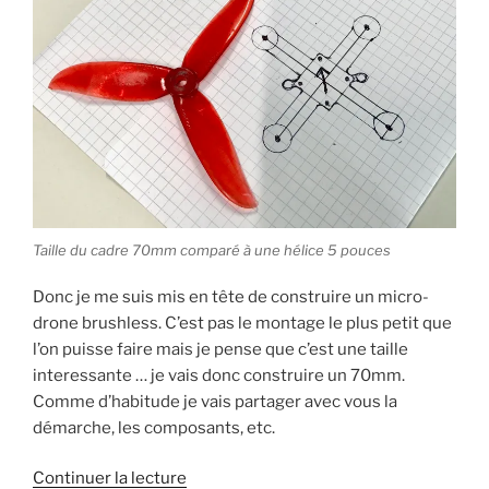
d
a
e
r
a
n
d
e
n
s
a
d
s
u
n
a
u
n
s
n
n
e
u
s
e
n
n
u
n
o
e
n
o
u
n
e
u
v
o
n
v
e
u
o
e
l
v
u
l
l
e
v
l
e
l
e
e
f
l
l
f
e
e
l
e
n
f
e
n
ê
e
f
Taille du cadre 70mm comparé à une hélice 5 pouces
ê
t
n
e
t
r
ê
n
r
e
t
ê
Donc je me suis mis en tête de construire un micro-
e
)
r
t
)
e
r
drone brushless. C’est pas le montage le plus petit que
)
e
)
l’on puisse faire mais je pense que c’est une taille
interessante … je vais donc construire un 70mm.
Comme d’habitude je vais partager avec vous la
démarche, les composants, etc.
de
Continuer la lecture