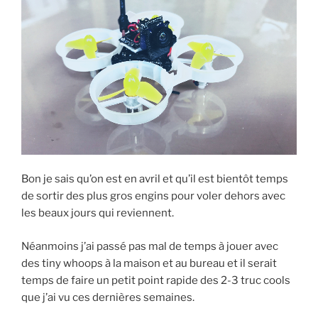
i
d
c
n
t
d
e
t
t
i
b
e
e
t
o
r
r
(
o
e
(
o
k
s
o
u
(
t
u
v
o
(
v
r
u
o
r
e
v
u
e
d
r
v
d
a
e
r
a
n
d
e
n
s
a
d
s
u
n
a
u
n
s
n
n
e
u
s
e
n
n
u
n
o
e
n
o
u
n
e
Bon je sais qu’on est en avril et qu’il est bientôt temps
u
v
o
n
v
e
u
o
de sortir des plus gros engins pour voler dehors avec
e
l
v
u
les beaux jours qui reviennent.
l
l
e
v
l
e
l
e
e
f
l
l
f
e
e
l
Néanmoins j’ai passé pas mal de temps à jouer avec
e
n
f
e
n
ê
e
f
des tiny whoops à la maison et au bureau et il serait
ê
t
n
e
t
r
ê
n
temps de faire un petit point rapide des 2-3 truc cools
r
e
t
ê
e
)
r
t
que j’ai vu ces dernières semaines.
)
e
r
)
e