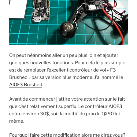
u
n
s
n
n
e
u
s
e
n
n
u
n
o
e
n
o
u
n
e
u
v
o
n
v
e
u
o
e
l
v
u
l
l
e
v
l
e
l
e
e
f
l
l
f
e
e
l
e
n
f
e
n
ê
e
f
On peut néanmoins aller un peu plus loin et ajouter
ê
t
n
e
t
r
ê
n
quelques nouvelles fonctions. Pour cela le plus simple
r
e
t
ê
e
)
r
t
est de remplacer l’excellent contrôleur de vol « F3
)
e
r
)
e
Brushed » par sa version plus moderne. J’ai nommé le
)
AIOF3 Brushed
.
Avant de commencer j’attire votre attention sur le fait
que c’est relativement superflu. Le contrôleur AIOF3
coûte environ 30$, soit la moitié du prix du QX90 lui
même.
Pourquoi faire cette modification alors me direz vous?