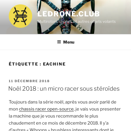
Aller
au
LEDRONE.CLUB
contenu
Multirotors, drones et autres objets volants
principal
Menu
ÉTIQUETTE :
EACHINE
PUBLIÉ
11 DÉCEMBRE 2018
LE
Noël 2018 : un micro racer sous stéroïdes
Toujours dans la série noël, après vous avoir parlé de
mon
chassis racer open-source
, je vais vous presenter
la machine que je vous recommande le plus
chaudement en ce mois de décembre 2018. Il y’a
d’autres « Whoops » brushless interessants dont je