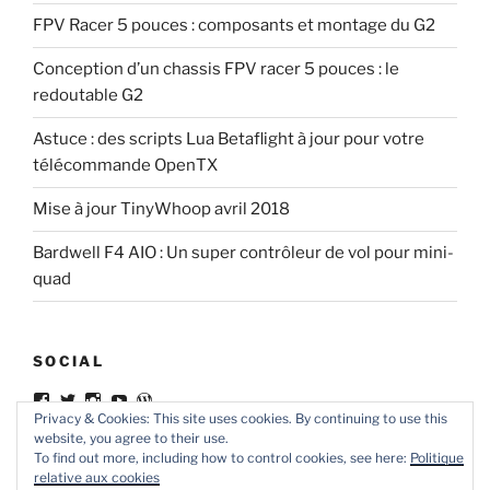
FPV Racer 5 pouces : composants et montage du G2
Conception d’un chassis FPV racer 5 pouces : le
redoutable G2
Astuce : des scripts Lua Betaflight à jour pour votre
télécommande OpenTX
Mise à jour TinyWhoop avril 2018
Bardwell F4 AIO : Un super contrôleur de vol pour mini-
quad
SOCIAL
Voir
Voir
Voir
Voir
Voir
le
le
le
le
le
Privacy & Cookies: This site uses cookies. By continuing to use this
profil
profil
profil
profil
profil
website, you agree to their use.
de
de
de
de
de
To find out more, including how to control cookies, see here:
Politique
ledrone.club
ledroneclub
ledrone.club
apTPmZgBj52TmWORFjEoqg
ledroneclub
relative aux cookies
sur
sur
sur
sur
sur