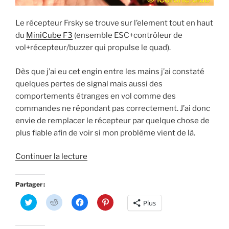
Le récepteur Frsky se trouve sur l’element tout en haut
du
MiniCube F3
(ensemble ESC+contrôleur de
vol+récepteur/buzzer qui propulse le quad).
Dès que j’ai eu cet engin entre les mains j’ai constaté
quelques pertes de signal mais aussi des
comportements étranges en vol comme des
commandes ne répondant pas correctement. J’ai donc
envie de remplacer le récepteur par quelque chose de
plus fiable afin de voir si mon problème vient de là.
de
Continuer la lecture
« Eachine
Aurora
Partager :
90
C
C
C
C
Plus
:
l
l
l
l
i
i
i
i
ajout
q
q
q
q
u
u
u
u