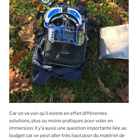
t
r
ê
n
r
e
t
ê
e
)
r
t
)
e
r
)
e
)
Car on va voir qu’il existe en effet différentes
solutions, plus ou moins pratiques pour voler en
immersion. Il y’a aussi une question importante liée au
budget car on peut aller très haut pour du matériel de