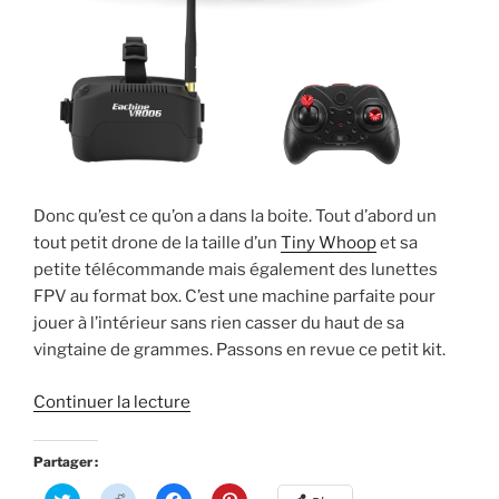
t
r
ê
n
r
e
t
ê
e
)
r
t
)
e
r
)
e
)
Donc qu’est ce qu’on a dans la boite. Tout d’abord un
tout petit drone de la taille d’un
Tiny Whoop
et sa
petite télécommande mais également des lunettes
FPV au format box. C’est une machine parfaite pour
jouer à l’intérieur sans rien casser du haut de sa
vingtaine de grammes. Passons en revue ce petit kit.
de
Continuer la lecture
« Noël
2017
Partager :
:
C
C
C
C