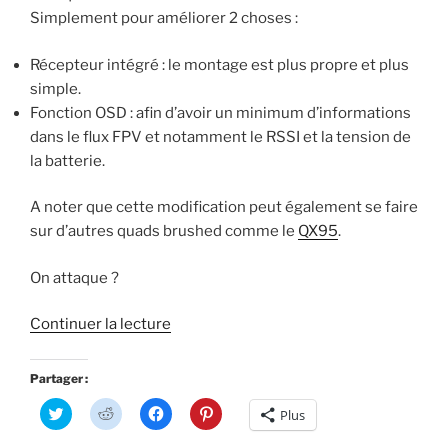
Simplement pour améliorer 2 choses :
Récepteur intégré : le montage est plus propre et plus
simple.
Fonction OSD : afin d’avoir un minimum d’informations
dans le flux FPV et notamment le RSSI et la tension de
la batterie.
A noter que cette modification peut également se faire
sur d’autres quads brushed comme le
QX95
.
On attaque ?
de
Continuer la lecture
« QX90
:
Partager :
upgrader
C
C
C
C
Plus
le
l
l
l
l
i
i
i
i
contrôleur