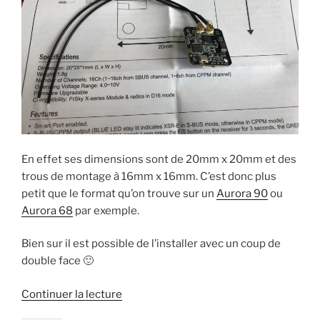
a
n
d
e
n
s
a
d
s
u
n
a
u
n
s
n
n
e
u
s
e
n
n
u
n
o
e
n
o
u
n
e
u
v
o
n
v
e
u
o
e
l
v
u
l
l
e
v
l
e
l
e
e
f
l
l
f
e
e
l
e
n
f
e
n
ê
e
f
ê
t
n
e
En effet ses dimensions sont de 20mm x 20mm et des
t
r
ê
n
trous de montage à 16mm x 16mm. C’est donc plus
r
e
t
ê
e
)
r
t
petit que le format qu’on trouve sur un
Aurora 90
ou
)
e
r
)
e
Aurora 68
par exemple.
)
Bien sur il est possible de l’installer avec un coup de
double face 🙂
de
Continuer la lecture
« Récepteur