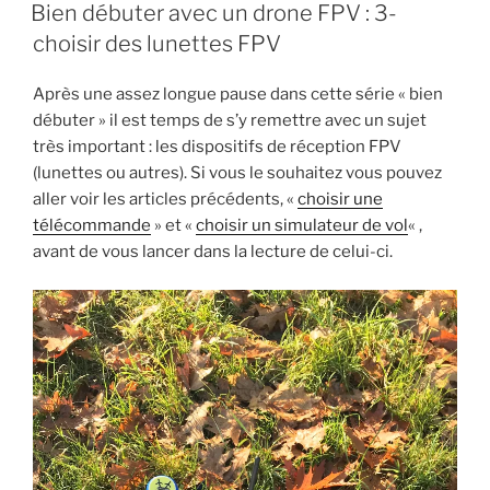
LE
Bien débuter avec un drone FPV : 3-
u
u
u
u
r
r
r
r
T
R
F
P
choisir des lunettes FPV
w
e
a
i
i
d
c
n
t
d
e
t
Après une assez longue pause dans cette série « bien
t
i
b
e
e
t
o
r
débuter » il est temps de s’y remettre avec un sujet
r
(
o
e
(
o
k
s
très important : les dispositifs de réception FPV
o
u
(
t
u
v
o
(
(lunettes ou autres). Si vous le souhaitez vous pouvez
v
r
u
o
r
e
v
u
aller voir les articles précédents, «
choisir une
e
d
r
v
d
a
e
r
télécommande
» et «
choisir un simulateur de vol
« ,
a
n
d
e
avant de vous lancer dans la lecture de celui-ci.
n
s
a
d
s
u
n
a
u
n
s
n
n
e
u
s
e
n
n
u
n
o
e
n
o
u
n
e
u
v
o
n
v
e
u
o
e
l
v
u
l
l
e
v
l
e
l
e
e
f
l
l
f
e
e
l
e
n
f
e
n
ê
e
f
ê
t
n
e